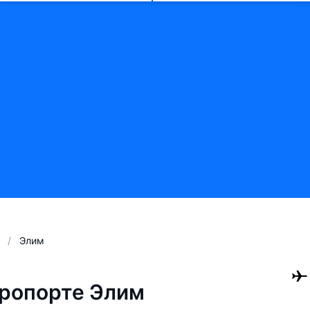
Элим
ропорте Элим