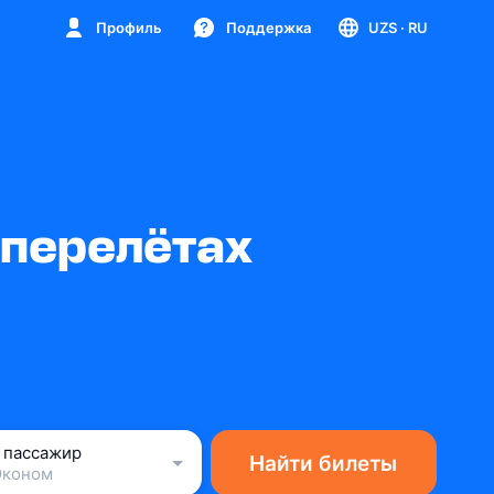
Профиль
Поддержка
UZS
· RU
 перелётах
1 пассажир
Найти билеты
Эконом