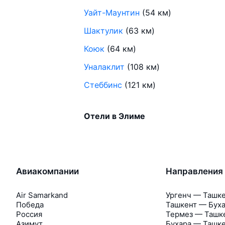
Уайт-Маунтин
(54 км)
Шактулик
(63 км)
Коюк
(64 км)
Уналаклит
(108 км)
Стеббинс
(121 км)
Отели в Элиме
Авиакомпании
Направления
Air Samarkand
Ургенч — Ташк
Победа
Ташкент — Бух
Россия
Термез — Ташк
Азимут
Бухара — Ташк