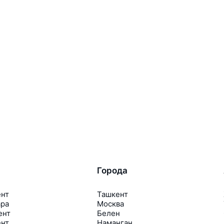
Города
ент
Ташкент
ара
Москва
ент
Белен
ент
Наманган