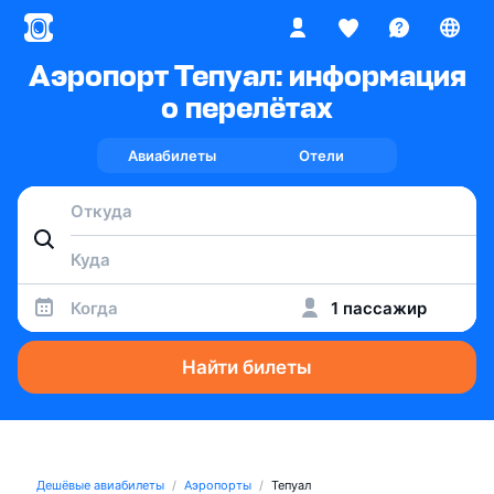
Аэропорт Тепуал: информация
о перелётах
Авиабилеты
Отели
Когда
1 пассажир
Найти билеты
Дешёвые авиабилеты
Аэропорты
Тепуал