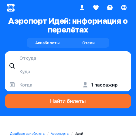
Аэропорт Идей: информация о
перелётах
Авиабилеты
Отели
Когда
1 пассажир
Найти билеты
Дешёвые авиабилеты
Аэропорты
Идей