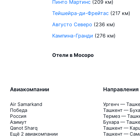
Пинто Мартинс
(209 км)
Тейшейра-ди-Фрейтас
(217 км)
Августо Северо
(236 км)
Кампина-Гранди
(276 км)
Отели в Мосоро
Авиакомпании
Направления
Air Samarkand
Ургенч — Ташк
Победа
Ташкент — Бух
Россия
Термез — Ташк
Азимут
Бухара — Ташк
Qanot Sharq
Ташкент — Кар
Ещё 2 авиакомпании
Ташкент — Сам