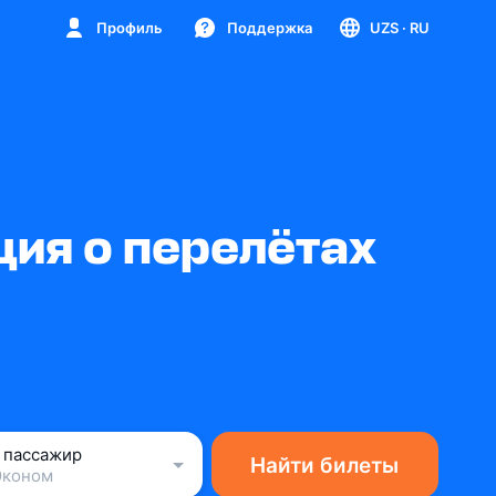
Профиль
Поддержка
UZS
· RU
ция о перелётах
1 пассажир
Найти билеты
Эконом