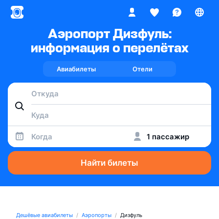
Аэропорт Дизфуль:
информация о перелётах
Авиабилеты
Отели
Когда
1 пассажир
Найти билеты
Дешёвые авиабилеты
Аэропорты
Дизфуль