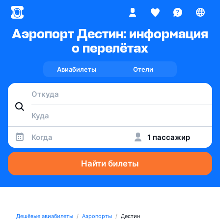
Аэропорт Дестин: информация
о перелётах
Авиабилеты
Отели
Когда
1 пассажир
Найти билеты
Дешёвые авиабилеты
Аэропорты
Дестин