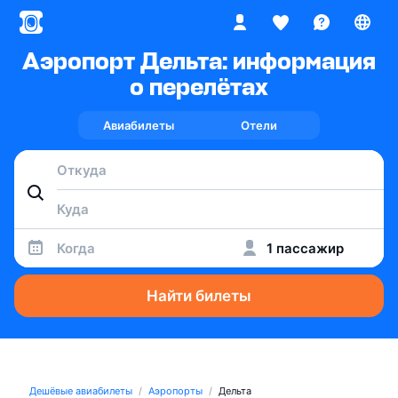
Аэропорт Дельта: информация
о перелётах
Авиабилеты
Отели
Когда
1 пассажир
Найти билеты
Дешёвые авиабилеты
Аэропорты
Дельта