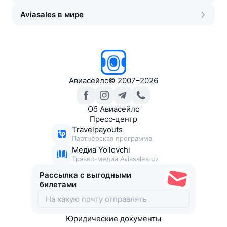
Aviasales в мире
Авиасейлс
©
2007–2026
Об Авиасейлс
Пресс‑центр
Travelpayouts
Партнёрская программа
Медиа Yo’lovchi
Трэвел‑медиа Aviasales.uz
Рассылка с выгодными
билетами
Юридические документы