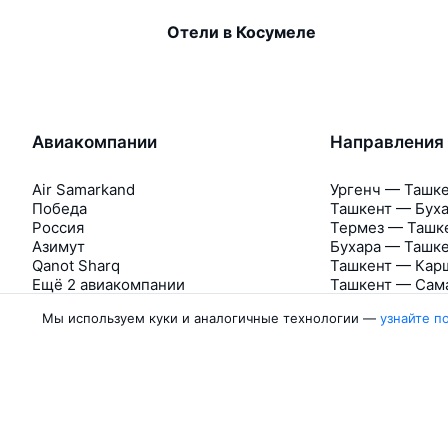
Отели в Косумеле
Авиакомпании
Направления
Air Samarkand
Ургенч — Ташк
Победа
Ташкент — Бух
Россия
Термез — Ташк
Азимут
Бухара — Ташк
Qanot Sharq
Ташкент — Кар
Ещё 2 авиакомпании
Ташкент — Сам
Мы используем куки и аналогичные технологии —
узнайте п
Об Авиасейлс
Авиасейлс