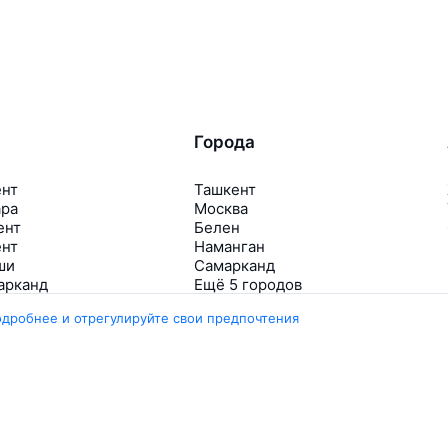
Города
ент
Ташкент
ара
Москва
ент
Белен
ент
Наманган
ши
Самарканд
арканд
Ещё 5 городов
одробнее и отрегулируйте свои предпочтения
Travelpayouts