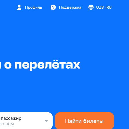
Профиль
Поддержка
UZS
· RU
 о перелётах
1 пассажир
Найти билеты
Эконом