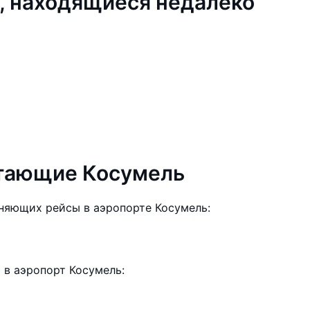
, находящиеся недалеко
етающие Косумель
няющих рейсы в аэропорте Косумель:
в аэропорт Косумель: