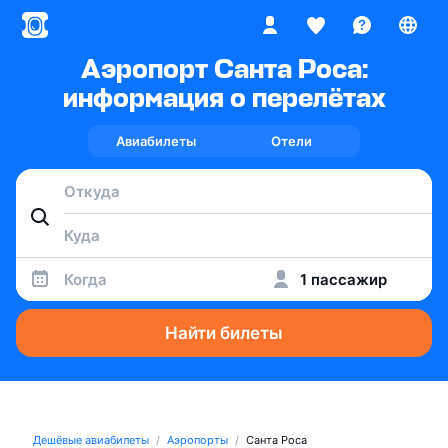
Аэропорт Санта Роса:
информация о перелётах
Авиабилеты
Отели
Когда
1 пассажир
Найти билеты
Дешёвые авиабилеты
Аэропорты
Санта Роса