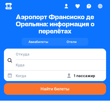
Аэропорт Франсиско де
Орельяна: информация о
перелётах
Авиабилеты
Отели
Когда
1 пассажир
Найти билеты