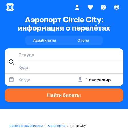
Аэропорт Circle City:
информация о перелётах
Авиабилеты
Отели
Когда
1 пассажир
Найти билеты
Дешёвые авиабилеты
Аэропорты
Circle City