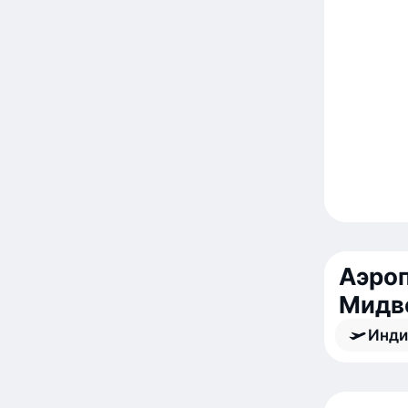
Аэроп
Мидв
Инди