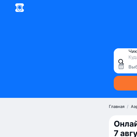
Выб
Главная
/
Аэ
Онлай
7 авг