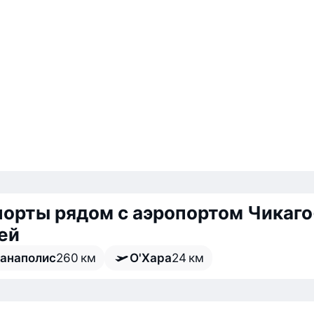
орты рядом с аэропортом Чикаго
ей
анаполис
260 км
О'Хара
24 км