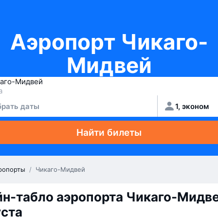
Аэропорт Чикаго-
Мидвей
рать даты
1, эконом
Найти билеты
ропорты
/
Чикаго-Мидвей
н-табло аэропорта Чикаго-Мидве
уста