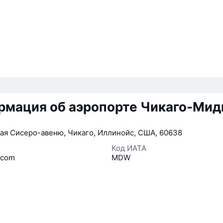
рмация об аэропорте Чикаго-Мид
я Сисеро-авеню, Чикаго, Иллинойс, США, 60638
Код ИАТА
.com
MDW