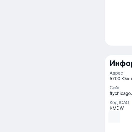
Инфо
Адрес
5700 Южна
Сайт
flychicago
Код ICAO
KMDW