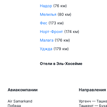
Надор
(76 км)
Мелилья
(80 км)
Фес
(173 км)
Норт-Фронт
(174 км)
Малага
(176 км)
Уджда
(179 км)
Отели в Эль-Хосейме
Авиакомпании
Направления
Air Samarkand
Ургенч — Ташк
Победа
Ташкент — Бух