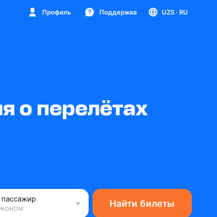
Профиль
Поддержка
UZS
· RU
я о перелётах
1 пассажир
Найти билеты
Эконом