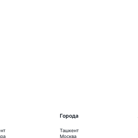
Города
ент
Ташкент
ара
Москва