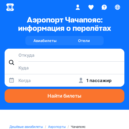
Аэропорт Чачапояс:
информация о перелётах
Авиабилеты
Отели
Когда
1 пассажир
Найти билеты
Дешёвые авиабилеты
Аэропорты
Чачапояс