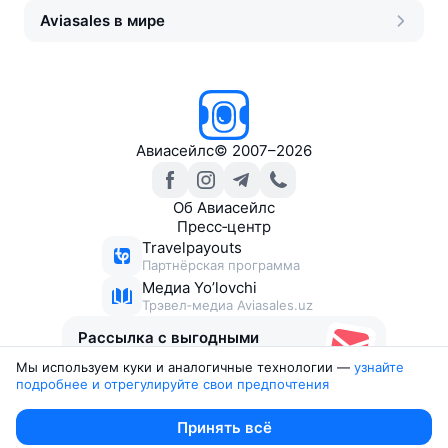
Aviasales в мире
Авиасейлс
©
2007–2026
Об Авиасейлс
Пресс‑центр
Travelpayouts
Партнёрская программа
Медиа Yo’lovchi
Трэвел‑медиа Aviasales.uz
Рассылка с выгодными
билетами
Мы используем куки и аналогичные технологии —
узнайте 
подробнее и отрегулируйте свои предпочтения
Юридические документы
Принять всё