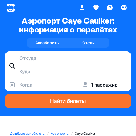
Аэропорт Caye Caulker:
информация о перелётах
Авиабилеты
Отели
Когда
1 пассажир
Найти билеты
Дешёвые авиабилеты
Аэропорты
Caye Caulker