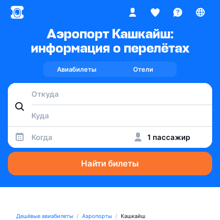
Аэропорт Кашкайш:
информация о перелётах
Авиабилеты
Отели
Когда
1 пассажир
Найти билеты
Дешёвые авиабилеты
Аэропорты
Кашкайш