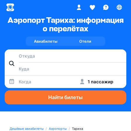
Аэропорт Тариха: информация
о перелётах
Авиабилеты
Отели
Когда
1 пассажир
Найти билеты
Дешёвые авиабилеты
Аэропорты
Тариха