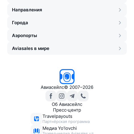
Направления
Города
Аэропорты
Aviasales в мире
Авиасейлс
©
2007–2026
Об Авиасейлс
Пресс‑центр
Travelpayouts
Партнёрская программа
Медиа Yo’lovchi
Трэвел‑медиа Aviasales.uz