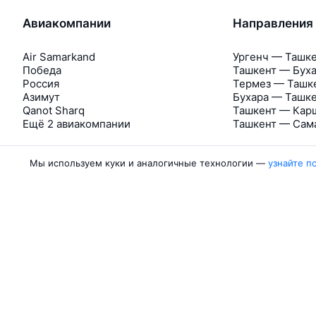
Авиакомпании
Направления
Air Samarkand
Ургенч — Ташк
Победа
Ташкент — Бух
Россия
Термез — Ташк
Азимут
Бухара — Ташк
Qanot Sharq
Ташкент — Кар
Ещё 2 авиакомпании
Ташкент — Сам
Мы используем куки и аналогичные технологии —
узнайте п
Об Авиасейлс
Авиасейлс
Пресс‑центр
©
2007–2026