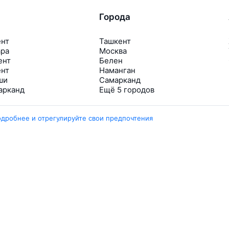
Города
ент
Ташкент
ара
Москва
ент
Белен
ент
Наманган
ши
Самарканд
арканд
Ещё 5 городов
одробнее и отрегулируйте свои предпочтения
Travelpayouts
Партнёрская программа
Медиа Yo’lovchi
Трэвел‑медиа Aviasales.uz