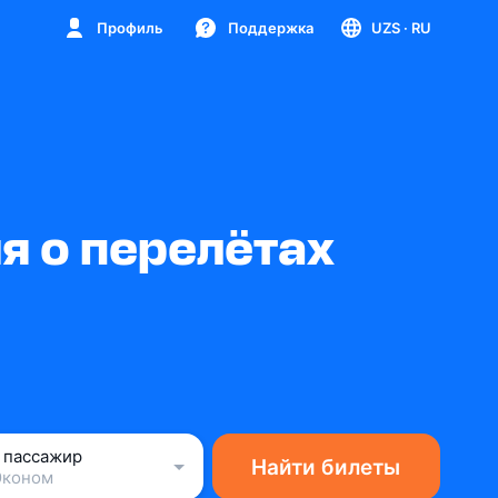
Профиль
Поддержка
UZS
· RU
я о перелётах
1 пассажир
Найти билеты
Эконом