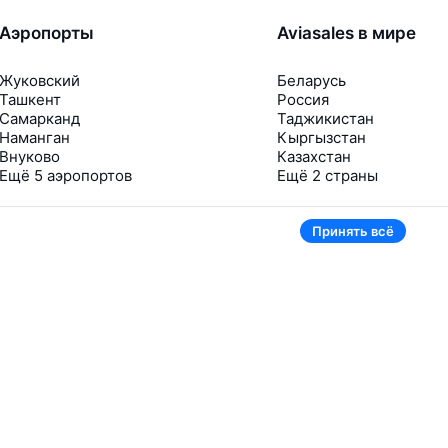
Аэропорты
Aviasales в мире
Жуковский
Беларусь
Ташкент
Россия
Самарканд
Таджикистан
Наманган
Кыргызстан
Внуково
Казахстан
Ещё 5 аэропортов
Ещё 2 страны
Принять всё
В приложении тоже удобно
Если цена на билет упадёт, сразу пришлём
уведомление
Рассылка с выгодными билетами