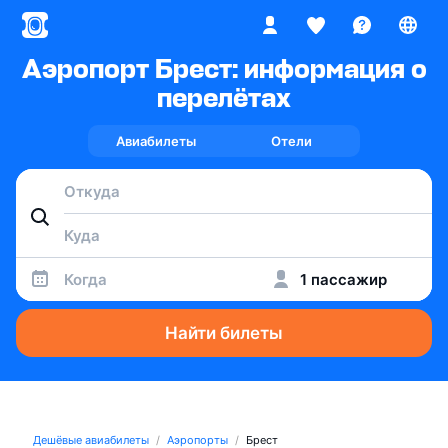
Аэропорт Брест: информация о
перелётах
Авиабилеты
Отели
Когда
1 пассажир
Найти билеты
Дешёвые авиабилеты
Аэропорты
Брест