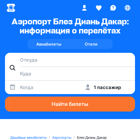
Аэропорт Блез Диань Дакар:
информация о перелётах
Авиабилеты
Отели
Когда
1 пассажир
Найти билеты
Дешёвые авиабилеты
Аэропорты
Блез Диань Дакар