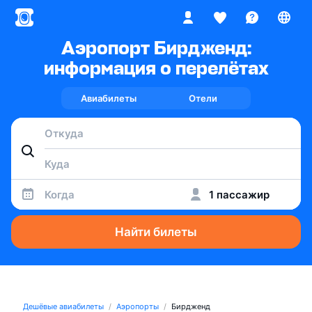
Аэропорт Бирдженд:
информация о перелётах
Авиабилеты
Отели
Когда
1 пассажир
Найти билеты
Дешёвые авиабилеты
Аэропорты
Бирдженд