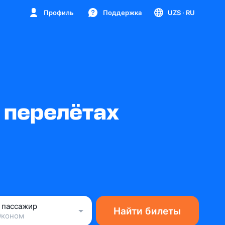
Профиль
Поддержка
UZS
· RU
 перелётах
1 пассажир
Найти билеты
Эконом