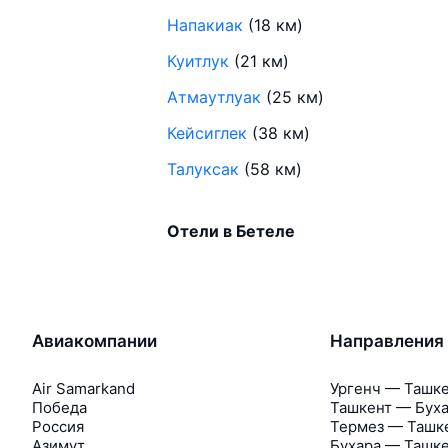
Напакиак
(18 км)
Куитлук
(21 км)
Атмаутлуак
(25 км)
Кейсиглек
(38 км)
Талуксак
(58 км)
Отели в Бетеле
Авиакомпании
Направления
Air Samarkand
Ургенч — Ташк
Победа
Ташкент — Бух
Россия
Термез — Ташк
Азимут
Бухара — Ташк