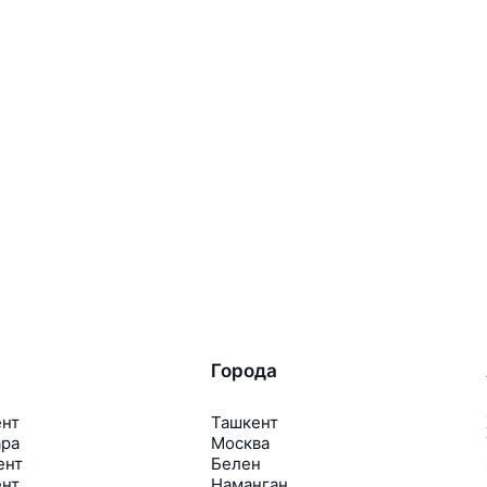
Города
ент
Ташкент
ара
Москва
ент
Белен
ент
Наманган