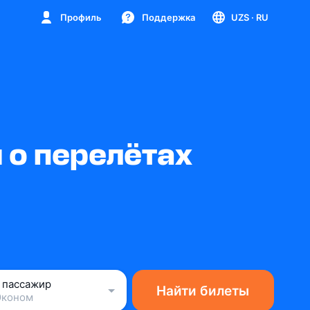
Профиль
Поддержка
UZS
· RU
 о перелётах
1 пассажир
Найти билеты
Эконом