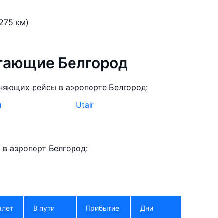
275 км)
етающие Белгород
няющих рейсы в аэропорте Белгород:
н
Utair
в аэропорт Белгород:
ылет
В пути
Прибытие
Дни