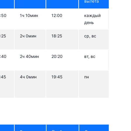
вылета
:50
1ч 10мин
12:00
каждый
день
:25
2ч 0мин
18:25
ср, вс
:40
2ч 40мин
20:20
вт, вс
:45
4ч 0мин
19:45
пн