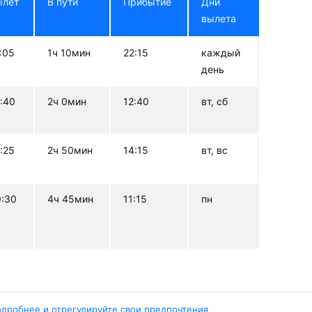
ылет
В пути
Прибытие
Дни
вылета
:05
1ч 10мин
22:15
каждый
день
:40
2ч 0мин
12:40
вт, сб
:25
2ч 50мин
14:15
вт, вс
9:30
4ч 45мин
11:15
пн
одробнее и отрегулируйте свои предпочтения