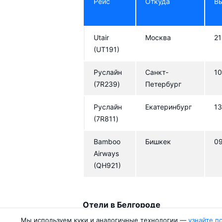
Рейс
Откуда
В
Utair
Москва
21
(UT191)
Руслайн
Санкт-
10
(7R239)
Петербург
Руслайн
Екатеринбург
13
(7R811)
Bamboo
Бишкек
0
Airways
(QH921)
Отели в Белгороде
Мы используем куки и аналогичные технологии —
узнайте п