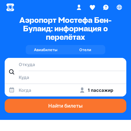
Аэропорт Мостефа Бен-
Булаид: информация о
перелётах
Авиабилеты
Отели
Когда
1 пассажир
Найти билеты