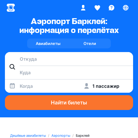
Аэропорт Барклей:
информация о перелётах
Авиабилеты
Отели
Когда
1 пассажир
Найти билеты
Дешёвые авиабилеты
Аэропорты
Барклей