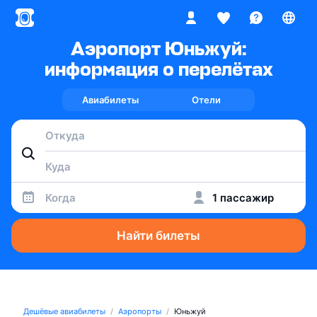
Аэропорт Юньжуй:
информация о перелётах
Авиабилеты
Отели
Когда
1 пассажир
Найти билеты
Дешёвые авиабилеты
Аэропорты
Юньжуй