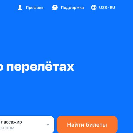
Профиль
Поддержка
UZS
· RU
о перелётах
1 пассажир
Найти билеты
Эконом