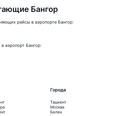
тающие Бангор
няющих рейсы в аэропорте Бангор:
в аэропорт Бангор:
Города
ент
Ташкент
ара
Москва
ент
Белен