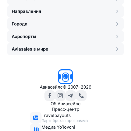
Направления
Города
Аэропорты
Aviasales в мире
Авиасейлс
©
2007–2026
Об Авиасейлс
Пресс‑центр
Travelpayouts
Партнёрская программа
Медиа Yo’lovchi