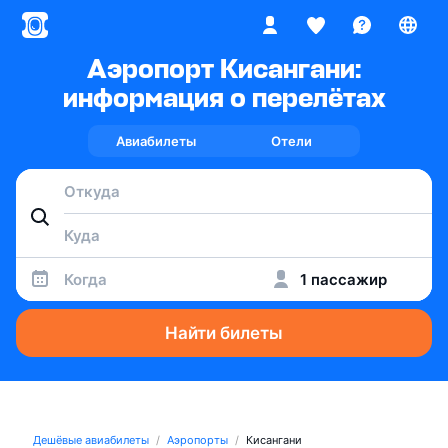
Аэропорт Кисангани:
информация о перелётах
Авиабилеты
Отели
Когда
1 пассажир
Найти билеты
Дешёвые авиабилеты
Аэропорты
Кисангани