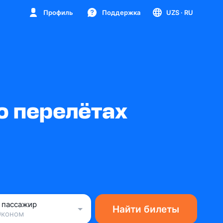
Профиль
Поддержка
UZS
· RU
о перелётах
1 пассажир
Найти билеты
Эконом