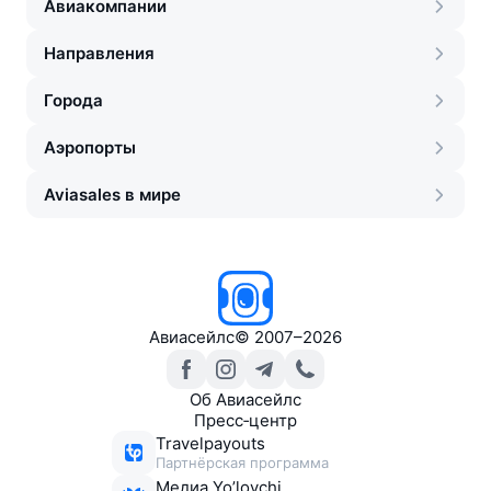
Авиакомпании
Направления
Города
Аэропорты
Aviasales в мире
Авиасейлс
©
2007–2026
Об Авиасейлс
Пресс‑центр
Travelpayouts
Партнёрская программа
Медиа Yo’lovchi