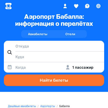
Аэропорт Бабалла:
информация о перелётах
Авиабилеты
Отели
Когда
1 пассажир
Найти билеты
Дешёвые авиабилеты
Аэропорты
Бабалла