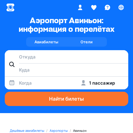
Аэропорт Авиньон:
информация о перелётах
Авиабилеты
Отели
Когда
1 пассажир
Найти билеты
Дешёвые авиабилеты
Аэропорты
Авиньон