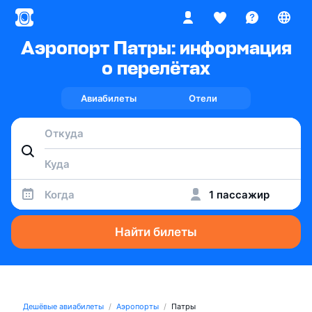
Аэропорт Патры: информация
о перелётах
Авиабилеты
Отели
Когда
1 пассажир
Найти билеты
Дешёвые авиабилеты
Аэропорты
Патры