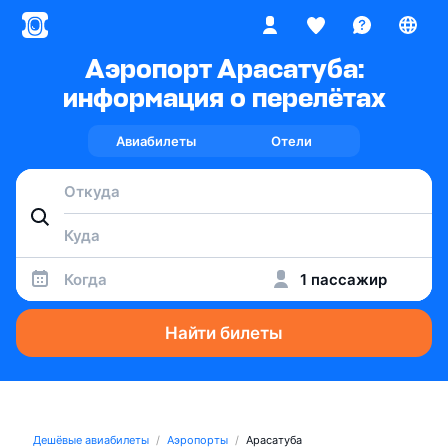
Аэропорт Арасатуба:
информация о перелётах
Авиабилеты
Отели
Когда
1 пассажир
Найти билеты
Дешёвые авиабилеты
Аэропорты
Арасатуба