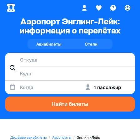
Аэропорт Энглинг-Лейк:
информация о перелётах
Авиабилеты
Отели
Когда
1 пассажир
Найти билеты
Дешёвые авиабилеты
Аэропорты
Энглинг-Лейк