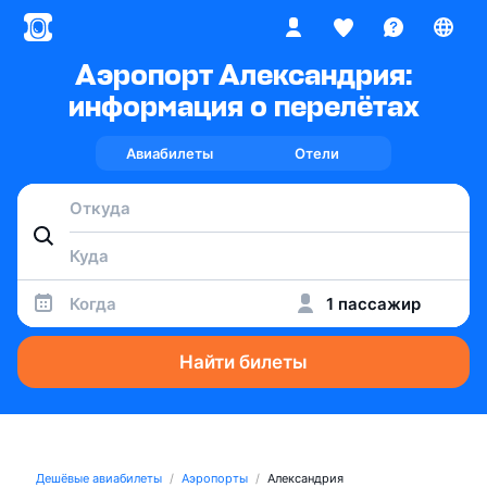
Аэропорт Александрия:
информация о перелётах
Авиабилеты
Отели
Когда
1 пассажир
Найти билеты
Дешёвые авиабилеты
Аэропорты
Александрия