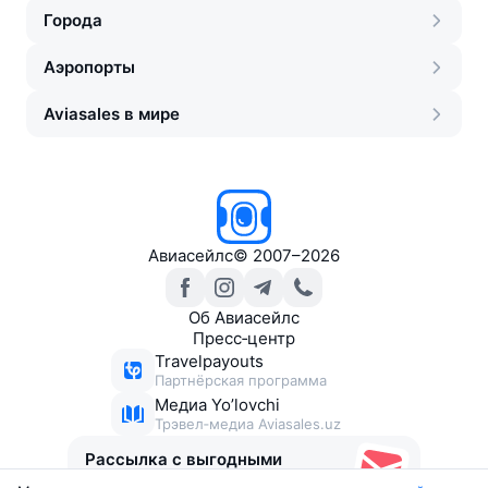
Города
Аэропорты
Aviasales в мире
Авиасейлс
©
2007–2026
Об Авиасейлс
Пресс‑центр
Travelpayouts
Партнёрская программа
Медиа Yo’lovchi
Трэвел‑медиа Aviasales.uz
Рассылка с выгодными
билетами