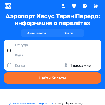
Аэропорт Хесус Теран Передо:
информация о перелётах
Авиабилеты
Отели
Когда
1 пассажир
Найти билеты
Дешёвые авиабилеты
Аэропорты
Хесус Теран Передо