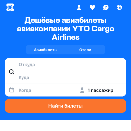
Дешёвые авиабилеты
авиакомпании YTO Cargo
Airlines
Авиабилеты
Отели
Когда
1 пассажир
Найти билеты