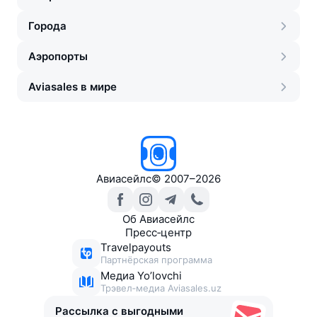
Города
Аэропорты
Aviasales в мире
Авиасейлс
©
2007–2026
Об Авиасейлс
Пресс‑центр
Travelpayouts
Партнёрская программа
Медиа Yo’lovchi
Трэвел‑медиа Aviasales.uz
Рассылка с выгодными