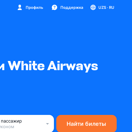
Профиль
Поддержка
UZS
· RU
 White Airways
1 пассажир
Найти билеты
Эконом