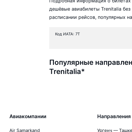
Подробная информация о билетах 
дешёвые авиабилеты Trenitalia бе
расписании рейсов, популярных н
Код ИАТА: 7T
Популярные направлен
Trenitalia*
Авиакомпании
Направления
Air Samarkand
Ургенч — Ташк