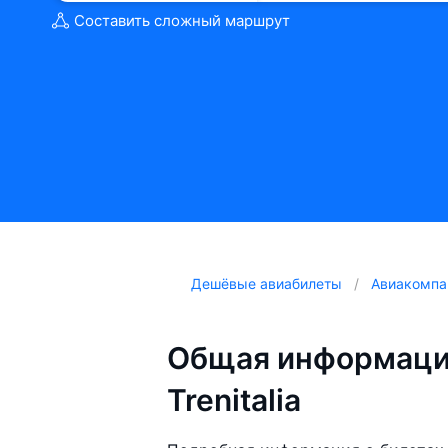
Составить сложный маршрут
Дешёвые авиабилеты
Авиакомпа
Общая информаци
Trenitalia