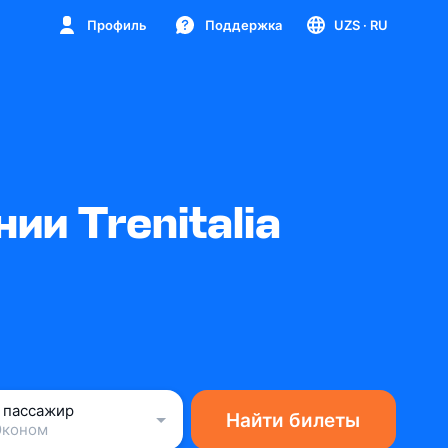
Профиль
Поддержка
UZS
· RU
и Trenitalia
1 пассажир
Найти билеты
Эконом