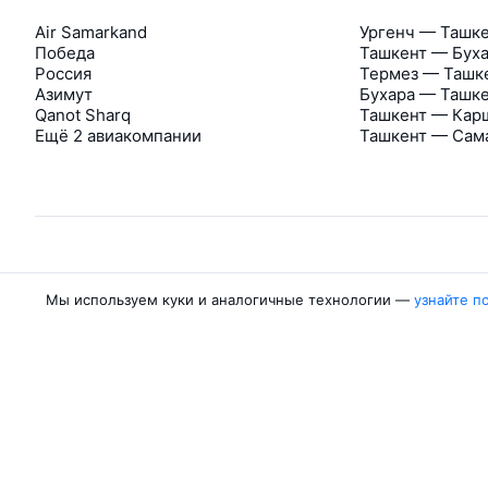
Air Samarkand
Ургенч — Ташк
Победа
Ташкент — Бух
Россия
Термез — Ташк
Азимут
Бухара — Ташк
Qanot Sharq
Ташкент — Кар
Ещё 2 авиакомпании
Ташкент — Сам
Об Авиасейлс
Мы используем куки и аналогичные технологии —
узнайте п
Авиасейлс
Пресс‑центр
©
2007–2026
Юридические документы