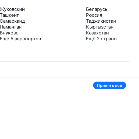
Жуковский
Беларусь
Ташкент
Россия
Самарканд
Таджикистан
Наманган
Кыргызстан
Внуково
Казахстан
Ещё 5 аэропортов
Ещё 2 страны
Принять всё
В приложении тоже удобно
Если цена на билет упадёт, сразу пришлём
уведомление
Рассылка с выгодными билетами