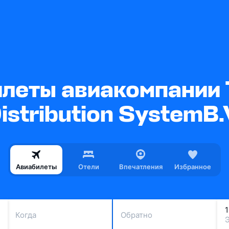
еты авиакомпании T
istribution SystemB.
Авиабилеты
Отели
Впечатления
Избранное
Когда
Обратно