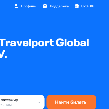
Профиль
Поддержка
UZS
· RU
ravelport Global
V.
1 пассажир
Найти билеты
Эконом