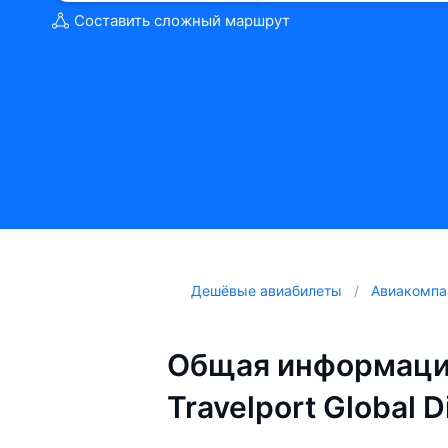
Составить сложный маршрут
Дешёвые авиабилеты
Авиакомпа
Общая информаци
Travelport Global D