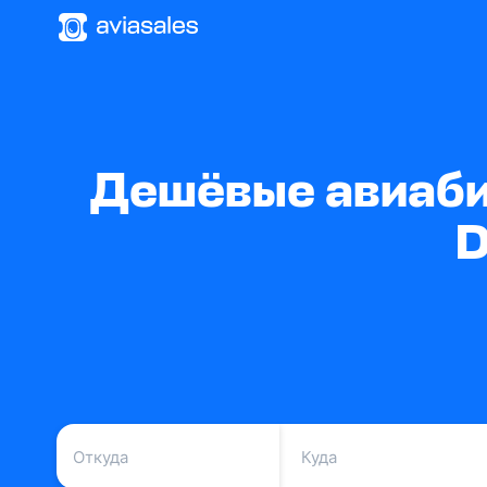
Дешёвые авиабил
D