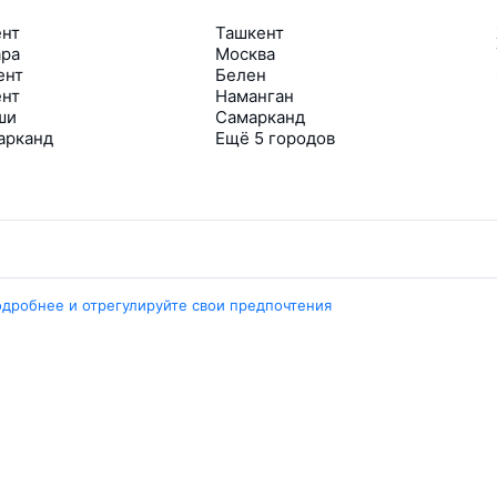
ент
Ташкент
ара
Москва
ент
Белен
ент
Наманган
ши
Самарканд
арканд
Ещё 5 городов
Travelpayouts
одробнее и отрегулируйте свои предпочтения
Партнёрская программа
Медиа Yo’lovchi
Трэвел‑медиа Aviasales.uz