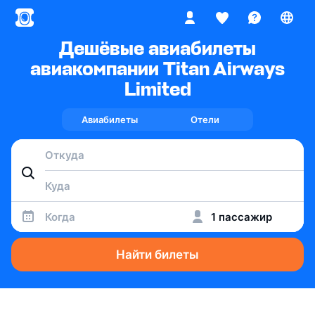
Дешёвые авиабилеты
авиакомпании Titan Airways
Limited
Авиабилеты
Отели
Когда
1 пассажир
Найти билеты