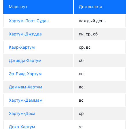
Маршрут
Дни вылета
Хартум-Порт-Судан
каждый день
Хартум-Джидда
пн, ср, сб
Каир-Хартум
ср, вс
Джидда-Хартум
сб
Эр-Рияд-Хартум
пн
Даммам-Хартум
вс
Хартум-Даммам
вс
Хартум-Доха
ср
Доха-Хартум
чт