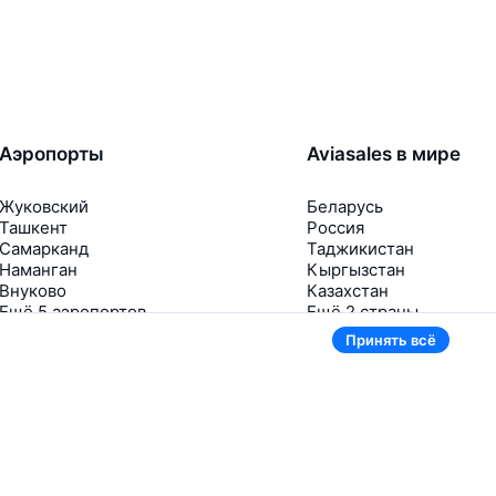
Аэропорты
Aviasales в мире
Жуковский
Беларусь
Ташкент
Россия
Самарканд
Таджикистан
Наманган
Кыргызстан
Внуково
Казахстан
Ещё 5 аэропортов
Ещё 2 страны
Принять всё
В приложении тоже удобно