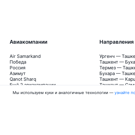
Авиакомпании
Направления
Air Samarkand
Ургенч — Ташк
Победа
Ташкент — Бух
Россия
Термез — Ташк
Азимут
Бухара — Ташк
Qanot Sharq
Ташкент — Кар
Ещё 2 авиакомпании
Ташкент — Сам
Мы используем куки и аналогичные технологии —
узнайте п
Об Авиасейлс
Авиасейлс