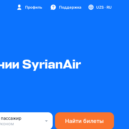
Профиль
Поддержка
UZS
· RU
ии SyrianAir
1 пассажир
Найти билеты
Эконом