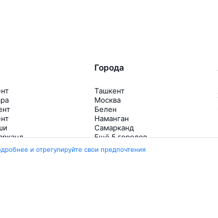
Города
ент
Ташкент
ара
Москва
ент
Белен
ент
Наманган
ши
Самарканд
арканд
Ещё 5 городов
одробнее и отрегулируйте свои предпочтения
Travelpayouts