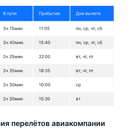
В пути
Прибытие
Дни вылета
3ч 15мин
11:05
пн, ср, чт, сб
3ч 40мин
15:40
пн, ср, чт, сб
2ч 25мин
22:00
вт, чт, пт
2ч 35мин
18:35
вт, чт, пт
2ч 30мин
10:00
ср
2ч 30мин
15:20
вт
ия перелётов авиакомпании