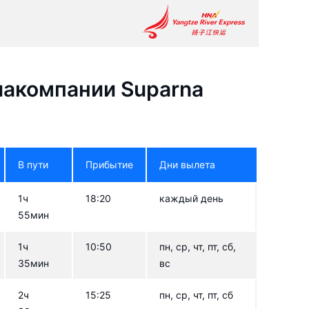
акомпании Suparna
В пути
Прибытие
Дни вылета
1ч
18:20
каждый день
55мин
1ч
10:50
пн, ср, чт, пт, сб,
35мин
вс
2ч
15:25
пн, ср, чт, пт, сб