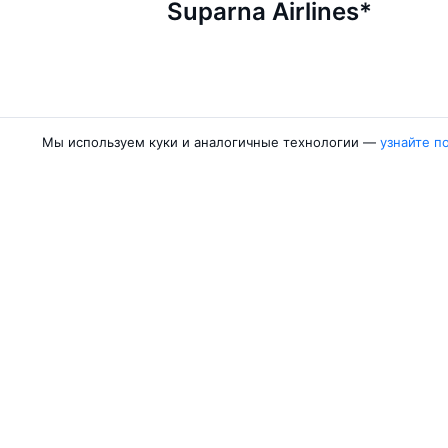
Suparna Airlines*
Мы используем куки и аналогичные технологии —
узнайте п
Авиакомпании
Направления
Air Samarkand
Ургенч — Ташк
Победа
Ташкент — Бух
Россия
Термез — Ташк
Азимут
Бухара — Ташк
Qanot Sharq
Ташкент — Кар
Ещё 2 авиакомпании
Ташкент — Сам