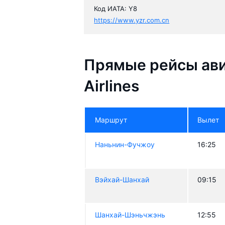
Код ИАТА: Y8
https://www.yzr.com.cn
Прямые рейсы ави
Airlines
Маршрут
Вылет
Наньнин-Фучжоу
16:25
Вэйхай-Шанхай
09:15
Шанхай-Шэньчжэнь
12:55