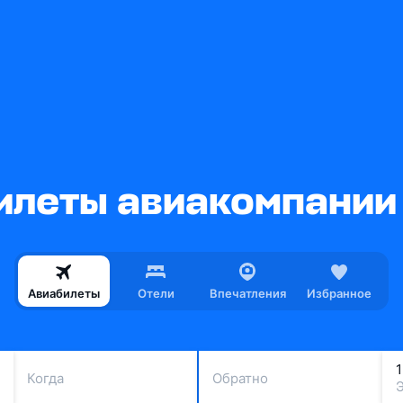
леты авиакомпании S
Авиабилеты
Отели
Впечатления
Избранное
Когда
Обратно