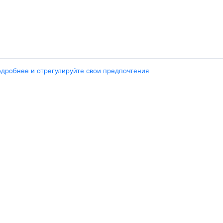
одробнее и отрегулируйте свои предпочтения
Города
ент
Ташкент
ара
Москва
ент
Белен
ент
Наманган
ши
Самарканд
арканд
Ещё 5 городов