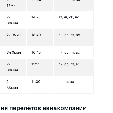
15мин
2ч
14:25
вт, чт, сб, вс
30мин
2ч 0мин
18:40
пн, ср, пт, вс
3ч 0мин
16:45
пн, ср, пт, вс
2ч
12:25
пн, ср, пт, вс
30мин
2ч
11:00
ср, пт, вс
55мин
ия перелётов авиакомпании