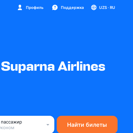
Профиль
Поддержка
UZS
· RU
uparna Airlines
1 пассажир
Найти билеты
Эконом