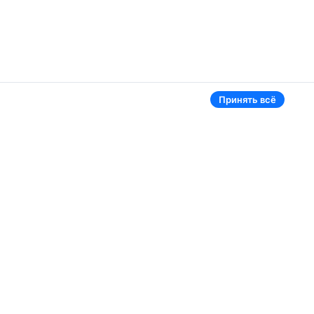
Принять всё
Аэропорты
Aviasales в мире
Жуковский
Беларусь
Ташкент
Россия
Самарканд
Таджикистан
Наманган
Кыргызстан
Внуково
Казахстан
Ещё 5 аэропортов
Ещё 2 страны