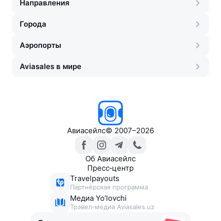
Направления
Города
Аэропорты
Aviasales в мире
Авиасейлс
©
2007–2026
Об Авиасейлс
Пресс‑центр
Travelpayouts
Партнёрская программа
Медиа Yo’lovchi
Трэвел‑медиа Aviasales.uz