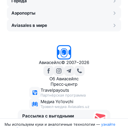
Города
Аэропорты
Aviasales в мире
Авиасейлс
©
2007–2026
Об Авиасейлс
Пресс‑центр
Travelpayouts
Партнёрская программа
Медиа Yo’lovchi
Трэвел‑медиа Aviasales.uz
Рассылка с выгодными
билетами
Мы используем куки и аналогичные технологии —
узнайте 