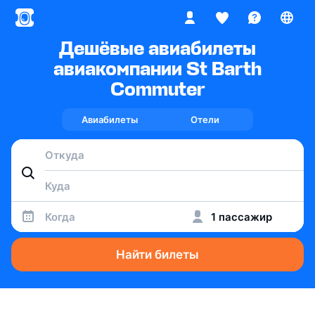
Дешёвые авиабилеты
авиакомпании St Barth
Commuter
Авиабилеты
Отели
Когда
1 пассажир
Найти билеты