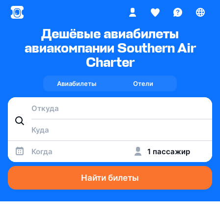
Дешёвые авиабилеты
авиакомпании Southern Air
Charter
Авиабилеты
Отели
Когда
1 пассажир
Найти билеты