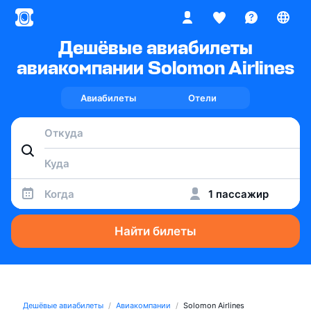
Дешёвые авиабилеты
авиакомпании Solomon Airlines
Авиабилеты
Отели
Когда
1 пассажир
Найти билеты
Дешёвые авиабилеты
Авиакомпании
Solomon Airlines