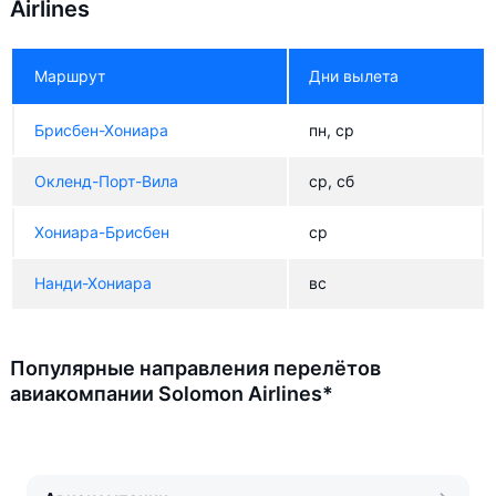
Airlines
Маршрут
Дни вылета
Брисбен-Хониара
пн, ср
Окленд-Порт-Вила
ср, сб
Хониара-Брисбен
ср
Нанди-Хониара
вс
Популярные направления перелётов
авиакомпании Solomon Airlines*