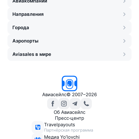
Авиакомпании
Направления
Города
Аэропорты
Aviasales в мире
Авиасейлс
©
2007–2026
Об Авиасейлс
Пресс‑центр
Travelpayouts
Партнёрская программа
Медиа Yo’lovchi